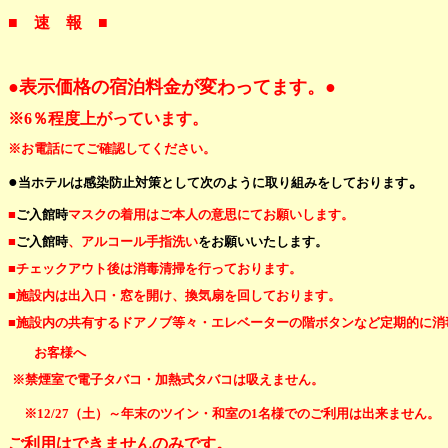
■ 速 報 ■
●表示価格の宿泊料金が変わってます。●
※6％程度上がっています。
※お電話にてご確認してください。
。
●
当ホテルは感染防止対策として次のように取り組みをしております
■
ご入館時
マスクの着用はご本人の意思にてお願いします。
■
ご入館時
、アルコール手指洗い
をお願いいたします。
■チェックアウト後は消毒清掃を行っております。
■
施設内は出入口・窓を開け、換気扇を回しております。
■施設内の共有するドアノブ等々・エレベーターの階ボタンなど定期的に消
お客様へ
※禁煙室で電子タバコ・加熱式タバコは吸えません。
※12/27（土）～年末のツイン・和室の1名様でのご利用は
出来ません。
ご利用はできませんのみです。